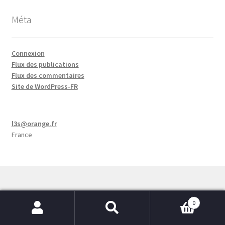
Méta
Connexion
Flux des publications
Flux des commentaires
Site de WordPress-FR
l3s@orange.fr
France
0
© L3S ÉDITIONS 2026
Recherche
Recherche
Politique de confidentialité
Built with WooCommerce
.