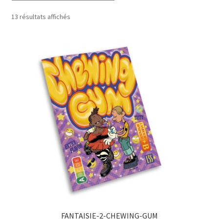
13 résultats affichés
Mon compte
Panier
Validation de la commande
À propos
Politique de confidentialité
FANTAISIE-2-CHEWING-GUM