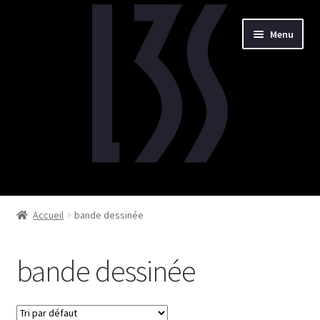
Aller
Aller
Menu
à
au
la
contenu
navigation
Accueil
Accueil
bande dessinée
Livres
bande dessinée
Illustrations
Musiques et films