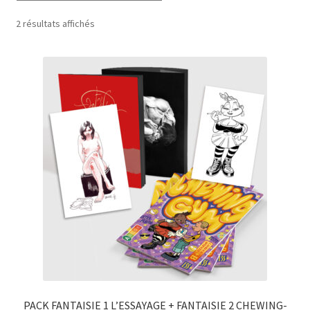
2 résultats affichés
Mon compte
Panier
Validation de la commande
À propos
Politique de confidentialité
PACK FANTAISIE 1 L’ESSAYAGE + FANTAISIE 2 CHEWING-