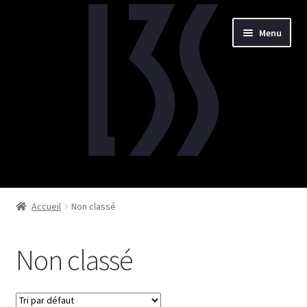
Aller
Aller
Menu
à
au
la
contenu
navigation
Accueil
Accueil
Non classé
Livres
Non classé
Illustrations
Musiques et films