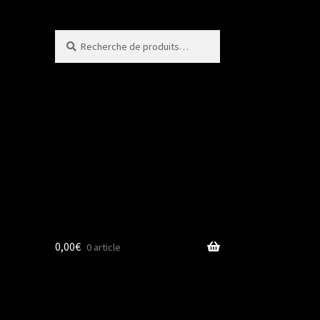
Recherche
Recherche
pour :
0,00
€
0 article