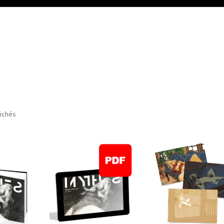
Mon compte
Panier
Validation de la commande
À propos
fichés