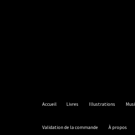
Aller
Aller
à
au
la
contenu
navigation
Accueil
Livres
Illustrations
Musi
Validation de la commande
À propos